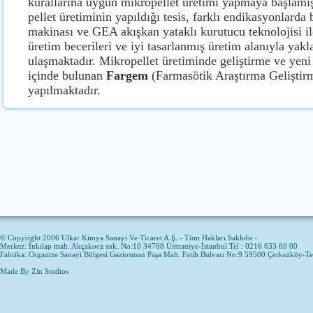
kurallarına uygun mikropellet üretimi yapmaya başlamış
pellet üretiminin yapıldığı tesis, farklı endikasyonlar
makinası ve GEA akışkan yataklı kurutucu teknolojisi ile
üretim becerileri ve iyi tasarlanmış üretim alanıyla yakl
ulaşmaktadır. Mikropellet üretiminde geliştirme ve yeni
içinde bulunan
Fargem
(Farmasötik Araştırma Geliştir
yapılmaktadır.
© Copyright 2006 Ulkar Kimya Sanayi Ve Ticaret A.Ş. - Tüm Hakları Saklıdır -
Merkez: İnkılap mah. Akçakoca sok. No:10 34768 Ümraniye-İstanbul Tel : 0216 633 60 00
Fabrika: Organize Sanayi Bölgesi Gaziosman Paşa Mah. Fatih Bulvarı No:9 59500 Çerkezköy-T
Made By
Zin Studios